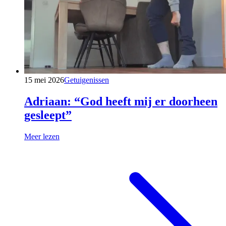
15 mei 2026
Getuigenissen
Adriaan: “God heeft mij er doorheen
gesleept”
Meer lezen