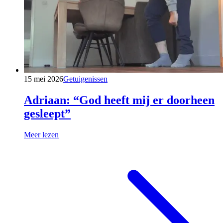
15 mei 2026
Getuigenissen
Adriaan: “God heeft mij er doorheen
gesleept”
Meer lezen