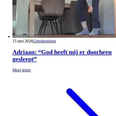
15 mei 2026
Getuigenissen
Adriaan: “God heeft mij er doorheen
gesleept”
Meer lezen