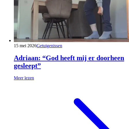
15 mei 2026
Getuigenissen
Adriaan: “God heeft mij er doorheen
gesleept”
Meer lezen