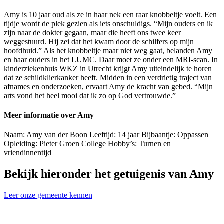
Amy is 10 jaar oud als ze in haar nek een raar knobbeltje voelt. Een
tijdje wordt de plek gezien als iets onschuldigs. “Mijn ouders en ik
zijn naar de dokter gegaan, maar die heeft ons twee keer
weggestuurd. Hij zei dat het kwam door de schilfers op mijn
hoofdhuid.” Als het knobbeltje maar niet weg gaat, belanden Amy
en haar ouders in het LUMC. Daar moet ze onder een MRI-scan. In
kinderziekenhuis WKZ in Utrecht krijgt Amy uiteindelijk te horen
dat ze schildklierkanker heeft. Midden in een verdrietig traject van
afnames en onderzoeken, ervaart Amy de kracht van gebed. “Mijn
arts vond het heel mooi dat ik zo op God vertrouwde.”
Meer informatie over Amy
Naam: Amy van der Boon Leeftijd: 14 jaar Bijbaantje: Oppassen
Opleiding: Pieter Groen College Hobby’s: Turnen en
vriendinnentijd
Bekijk hieronder het getuigenis van Amy
Leer onze gemeente kennen