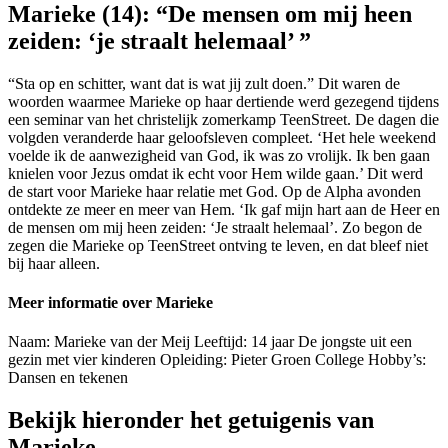
Marieke (14): “De mensen om mij heen
zeiden: ‘je straalt helemaal’ ”
“Sta op en schitter, want dat is wat jij zult doen.” Dit waren de
woorden waarmee Marieke op haar dertiende werd gezegend tijdens
een seminar van het christelijk zomerkamp TeenStreet. De dagen die
volgden veranderde haar geloofsleven compleet. ‘Het hele weekend
voelde ik de aanwezigheid van God, ik was zo vrolijk. Ik ben gaan
knielen voor Jezus omdat ik echt voor Hem wilde gaan.’ Dit werd
de start voor Marieke haar relatie met God. Op de Alpha avonden
ontdekte ze meer en meer van Hem. ‘Ik gaf mijn hart aan de Heer en
de mensen om mij heen zeiden: ‘Je straalt helemaal’. Zo begon de
zegen die Marieke op TeenStreet ontving te leven, en dat bleef niet
bij haar alleen.
Meer informatie over Marieke
Naam: Marieke van der Meij Leeftijd: 14 jaar De jongste uit een
gezin met vier kinderen Opleiding: Pieter Groen College Hobby’s:
Dansen en tekenen
Bekijk hieronder het getuigenis van
Marieke