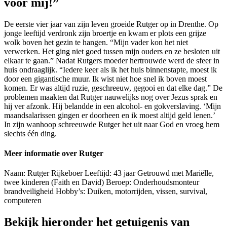
voor mij!”
De eerste vier jaar van zijn leven groeide Rutger op in Drenthe. Op
jonge leeftijd verdronk zijn broertje en kwam er plots een grijze
wolk boven het gezin te hangen. “Mijn vader kon het niet
verwerken. Het ging niet goed tussen mijn ouders en ze besloten uit
elkaar te gaan.” Nadat Rutgers moeder hertrouwde werd de sfeer in
huis ondraaglijk. “Iedere keer als ik het huis binnenstapte, moest ik
door een gigantische muur. Ik wist niet hoe snel ik boven moest
komen. Er was altijd ruzie, geschreeuw, gegooi en dat elke dag.” De
problemen maakten dat Rutger nauwelijks nog over Jezus sprak en
hij ver afzonk. Hij belandde in een alcohol- en gokverslaving. ‘Mijn
maandsalarissen gingen er doorheen en ik moest altijd geld lenen.’
In zijn wanhoop schreeuwde Rutger het uit naar God en vroeg hem
slechts één ding.
Meer informatie over Rutger
Naam: Rutger Rijkeboer Leeftijd: 43 jaar Getrouwd met Mariëlle,
twee kinderen (Faith en David) Beroep: Onderhoudsmonteur
brandveiligheid Hobby’s: Duiken, motorrijden, vissen, survival,
computeren
Bekijk hieronder het getuigenis van