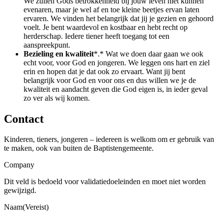
We zullen Gods betrokkenheid bij jouw leven niet kunnen
evenaren, maar je wel af en toe kleine beetjes ervan laten
ervaren. We vinden het belangrijk dat jij je gezien en gehoord
voelt. Je bent waardevol en kostbaar en hebt recht op
herderschap. Iedere tiener heeft toegang tot een
aanspreekpunt.
Bezieling en kwaliteit
*.* Wat we doen daar gaan we ook
echt voor, voor God en jongeren. We leggen ons hart en ziel
erin en hopen dat je dat ook zo ervaart. Want jij bent
belangrijk voor God en voor ons en dus willen we je de
kwaliteit en aandacht geven die God eigen is, in ieder geval
zo ver als wij komen.
Contact
Kinderen, tieners, jongeren – iedereen is welkom om er gebruik van
te maken, ook van buiten de Baptistengemeente.
Company
Dit veld is bedoeld voor validatiedoeleinden en moet niet worden
gewijzigd.
Naam(Vereist)