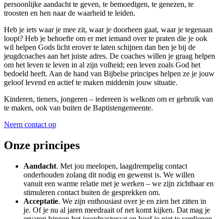
persoonlijke aandacht te geven, te bemoedigen, te genezen, te
troosten en hen naar de waarheid te leiden.
Heb je iets waar je mee zit, waar je doorheen gaat, waar je tegenaan
loopt? Heb je behoefte om er met iemand over te praten die je ook
wil helpen Gods licht erover te laten schijnen dan ben je bij de
jeugdcoaches aan het juiste adres. De coaches willen je graag helpen
om het leven te leven in al zijn volheid; een leven zoals God het
bedoeld heeft. Aan de hand van Bijbelse principes helpen ze je jouw
geloof levend en actief te maken middenin jouw situatie.
Kinderen, tieners, jongeren – iedereen is welkom om er gebruik van
te maken, ook van buiten de Baptistengemeente.
Neem contact op
Onze principes
Aandacht
. Met jou meelopen, laagdrempelig contact
onderhouden zolang dit nodig en gewenst is. We willen
vanuit een warme relatie met je werken – we zijn zichtbaar en
stimuleren contact buiten de gesprekken om.
Acceptatie
. We zijn enthousiast over je en zien het zitten in
je. Of je nu al jaren meedraait of net komt kijken. Dat mag je
ervaren binnen het jeugdpastoraat en hoef je niet te verdienen.