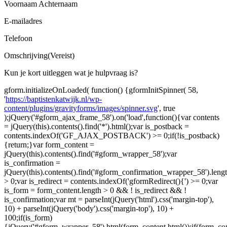
Voornaam Achternaam
E-mailadres
Telefoon
Omschrijving(Vereist)
Kun je kort uitleggen wat je hulpvraag is?
gform.initializeOnLoaded( function() {gformInitSpinner( 58,
'
https://baptistenkatwijk.nl/wp-
content/plugins/gravityforms/images/spinner.svg
', true
);jQuery('#gform_ajax_frame_58').on('load',function(){var contents
= jQuery(this).contents().find('*').html();var is_postback =
contents.indexOf('GF_AJAX_POSTBACK') >= 0;if(!is_postback)
{return;}var form_content =
jQuery(this).contents().find('#gform_wrapper_58');var
is_confirmation =
jQuery(this).contents().find('#gform_confirmation_wrapper_58').leng
> 0;var is_redirect = contents.indexOf('gformRedirect(){') >= 0;var
is_form = form_content.length > 0 && ! is_redirect && !
is_confirmation;var mt = parseInt(jQuery('html').css('margin-top'),
10) + parseInt(jQuery('body').css('margin-top'), 10) +
100;if(is_form)
{jQuery('#gform_wrapper_58').html(form_content.html());if(form_cont