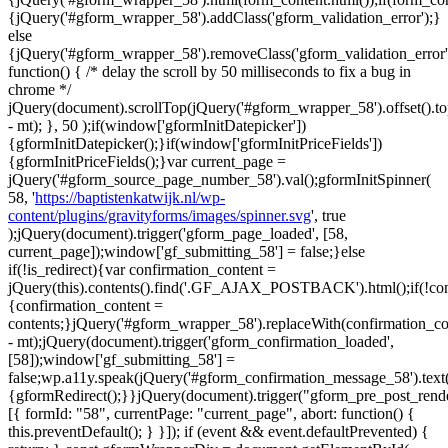
{jQuery('#gform_wrapper_58').addClass('gform_validation_error');}
else
{jQuery('#gform_wrapper_58').removeClass('gform_validation_error'
function() { /* delay the scroll by 50 milliseconds to fix a bug in
chrome */
jQuery(document).scrollTop(jQuery('#gform_wrapper_58').offset().t
- mt); }, 50 );if(window['gformInitDatepicker'])
{gformInitDatepicker();}if(window['gformInitPriceFields'])
{gformInitPriceFields();}var current_page =
jQuery('#gform_source_page_number_58').val();gformInitSpinner(
58, '
https://baptistenkatwijk.nl/wp-
content/plugins/gravityforms/images/spinner.svg
', true
);jQuery(document).trigger('gform_page_loaded', [58,
current_page]);window['gf_submitting_58'] = false;}else
if(!is_redirect){var confirmation_content =
jQuery(this).contents().find('.GF_AJAX_POSTBACK').html();if(!con
{confirmation_content =
contents;}jQuery('#gform_wrapper_58').replaceWith(confirmation_con
- mt);jQuery(document).trigger('gform_confirmation_loaded',
[58]);window['gf_submitting_58'] =
false;wp.a11y.speak(jQuery('#gform_confirmation_message_58').text(
{gformRedirect();}}jQuery(document).trigger("gform_pre_post_rend
[{ formId: "58", currentPage: "current_page", abort: function() {
this.preventDefault(); } }]); if (event && event.defaultPrevented) {