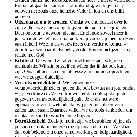
En ook al gaat het soms mis of onhandig, wij blijven in je
geloven net zoals onze hemelse Vader in jou en ons blijft
geloven!
Uitgedaagd om te groeien
. Omdat we enthousiast over je
zijn, zullen we je ook altijd blijven uitdagen om te groeien.
Daar ontkom je gewoon niet aan. Er zit nog zoveel meer in
jou waar de wereld naar hongert. Stap voor stap meer op Hem
gaan lijken! We zijn als wegwijzers om verder te komen –
door te wijzen naar de Bijbel -, verder komen met jezelf en je
relatie met God.
Echtheid
. De wereld zit al vol met toneelspel, schijn en
manipulatie. Wij zijn onszelf en willen dat jij dat ook kunt
zijn. Ons enthousiasme en interesse zijn dan ook oprecht en
wat we zeggen duidelijk.
Verantwoordelijkheid
. We nemen onze
verantwoordelijkheid en geven die ook bewust aan jou, omdat
wij je vertrouwen. We vertrouwen er dan ook op dat jij de
gegeven verantwoordelijkheid pakt. Je er als het ware
eigenaar van voelt, wetende dat wij je er niet alleen voor
zullen laten staan. Daarmee willen we de tools aanbieden om
mentaal gezond te worden en te blijven.
Betrokkenheid
. Zoals je merkt zijn we betrokken bij jou als
persoon en ook bij anderen die op ons pad komen. We staan
dan ook bekend om onze samenwerking en hulpvaardigheid.