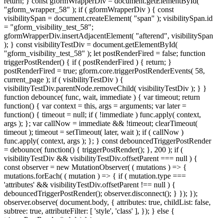
return; } const gformWrapperDiv = document.getElementById(
"gform_wrapper_58" ); if ( gformWrapperDiv ) { const
visibilitySpan = document.createElement( "span" ); visibilitySpan.id
= "gform_visibility_test_58";
gformWrapperDiv.insertAdjacentElement( "afterend", visibilitySpan
); } const visibilityTestDiv = document.getElementById(
"gform_visibility_test_58" ); let postRenderFired = false; function
triggerPostRender() { if ( postRenderFired ) { return; }
postRenderFired = true; gform.core.triggerPostRenderEvents( 58,
current_page ); if ( visibilityTestDiv ) {
visibilityTestDiv.parentNode.removeChild( visibilityTestDiv ); } }
function debounce( func, wait, immediate ) { var timeout; return
function() { var context = this, args = arguments; var later =
function() { timeout = null; if ( !immediate ) func.apply( context,
args ); }; var callNow = immediate && !timeout; clearTimeout(
timeout ); timeout = setTimeout( later, wait ); if ( callNow )
func.apply( context, args ); }; } const debouncedTriggerPostRender
= debounce( function() { triggerPostRender(); }, 200 ); if (
visibilityTestDiv && visibilityTestDiv.offsetParent === null ) {
const observer = new MutationObserver( ( mutations ) => {
mutations.forEach( ( mutation ) => { if ( mutation.type ===
'attributes' && visibilityTestDiv.offsetParent !== null ) {
debouncedTriggerPostRender(); observer.disconnect(); } }); });
observer.observe( document.body, { attributes: true, childList: false,
subtree: true, attributeFilter: [ 'style', 'class' ], }); } else {