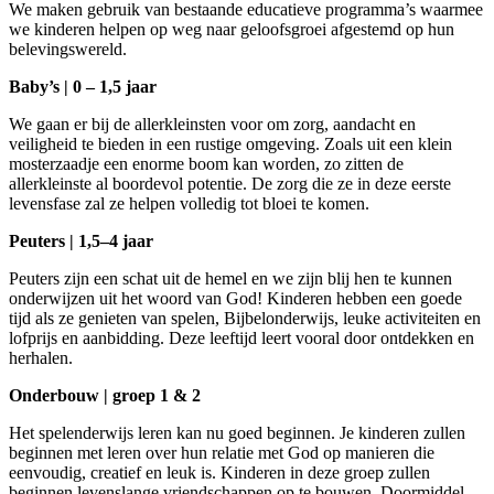
We maken gebruik van bestaande educatieve programma’s waarmee
we kinderen helpen op weg naar geloofsgroei afgestemd op hun
belevingswereld.
Baby’s | 0 – 1,5 jaar
We gaan er bij de allerkleinsten voor om zorg, aandacht en
veiligheid te bieden in een rustige omgeving. Zoals uit een klein
mosterzaadje een enorme boom kan worden, zo zitten de
allerkleinste al boordevol potentie. De zorg die ze in deze eerste
levensfase zal ze helpen volledig tot bloei te komen.
Peuters | 1,5–4 jaar
Peuters zijn een schat uit de hemel en we zijn blij hen te kunnen
onderwijzen uit het woord van God! Kinderen hebben een goede
tijd als ze genieten van spelen, Bijbelonderwijs, leuke activiteiten en
lofprijs en aanbidding. Deze leeftijd leert vooral door ontdekken en
herhalen.
Onderbouw | groep 1 & 2
Het spelenderwijs leren kan nu goed beginnen. Je kinderen zullen
beginnen met leren over hun relatie met God op manieren die
eenvoudig, creatief en leuk is. Kinderen in deze groep zullen
beginnen levenslange vriendschappen op te bouwen. Doormiddel