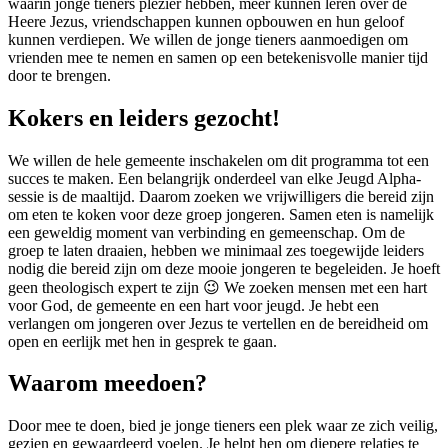
waarin jonge tieners plezier hebben, meer kunnen leren over de
Heere Jezus, vriendschappen kunnen opbouwen en hun geloof
kunnen verdiepen. We willen de jonge tieners aanmoedigen om
vrienden mee te nemen en samen op een betekenisvolle manier tijd
door te brengen.
Kokers en leiders gezocht!
We willen de hele gemeente inschakelen om dit programma tot een
succes te maken. Een belangrijk onderdeel van elke Jeugd Alpha-
sessie is de maaltijd. Daarom zoeken we vrijwilligers die bereid zijn
om eten te koken voor deze groep jongeren. Samen eten is namelijk
een geweldig moment van verbinding en gemeenschap. Om de
groep te laten draaien, hebben we minimaal zes toegewijde leiders
nodig die bereid zijn om deze mooie jongeren te begeleiden. Je hoeft
geen theologisch expert te zijn 😉 We zoeken mensen met een hart
voor God, de gemeente en een hart voor jeugd. Je hebt een
verlangen om jongeren over Jezus te vertellen en de bereidheid om
open en eerlijk met hen in gesprek te gaan.
Waarom meedoen?
Door mee te doen, bied je jonge tieners een plek waar ze zich veilig,
gezien en gewaardeerd voelen. Je helpt hen om diepere relaties te