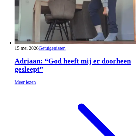
15 mei 2026
Getuigenissen
Adriaan: “God heeft mij er doorheen
gesleept”
Meer lezen