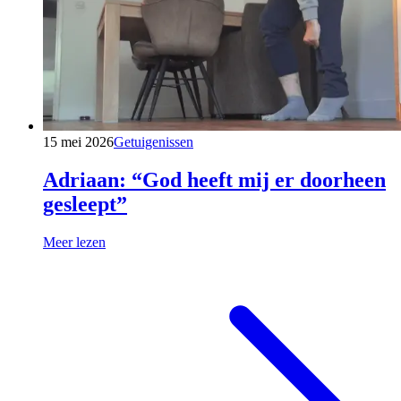
15 mei 2026
Getuigenissen
Adriaan: “God heeft mij er doorheen
gesleept”
Meer lezen