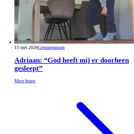
15 mei 2026
Getuigenissen
Adriaan: “God heeft mij er doorheen
gesleept”
Meer lezen