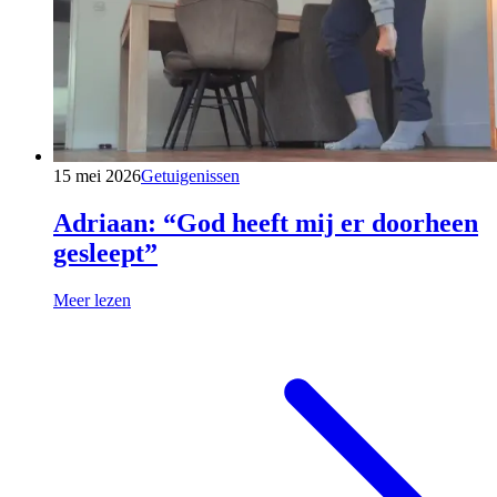
15 mei 2026
Getuigenissen
Adriaan: “God heeft mij er doorheen
gesleept”
Meer lezen